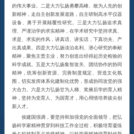
的伟大事业。二是大力弘扬勇攀高峰、敢为人先的创
新精神，走自主创新发展道路，自主研制高水平仪器
设备、勇于开展颠覆性研究。三是大力弘扬追求真
理、严谨治学的求实精神，在学术研究中坚持求真、
求是、求实的作风，讲真话、讲实话，下真功夫、产
出真成果。四是大力弘扬淡泊名利、潜心研究的奉献
精神，聚焦主责主业，努力创造出经得起历史检验的
科学成就。五是大力弘扬集智攻关、团结协作的协同
精神，统筹创新资源、完善制度规定、营造文化氛
围，切实发挥体系化建制化优势，形成协同攻坚的强
大合力。六是大力弘扬甘为人梯、奖掖后学的育人精
神，坚持为党育人、为国育才，用心用情培养拔尖创
新人才。
侯建国强调，要坚持和加强党的全面领导，把弘
扬科学家精神贯穿到科技工作全过程，积极培育凝练
抢占科技制高点攻坚精神，以科学家精神培育时代新