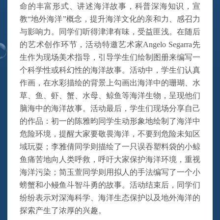
命的丰富形式、讲述海洋故事，科普深海知识，宣
教
“地外海洋”概念，提升海洋文化的亲和力、感召力
与影响力。同学们听得津津有味，受益匪浅。在
随后
的
艺术创作环节，活动特邀艺术家
Angelo Segarra
先
生
作为现场
美术指导，引导学生们绘制
图
册
来
编写一
个科学性或科幻性的海洋故事。活动中，学生们认真
作画，
在水彩描绘的背景上勾
画出海洋中的珊瑚、水
草、鱼、虾、蟹、水母、鲸鱼等海洋生物，
呈现他们
脑海中的
海洋故事。活动最后，学生们
现场
分享自己
的作品
：
初一的陈雅昀同学生动形象地绘制了海洋中
危险环境，提醒大家要敬畏海洋，不要到危险未知区
域玩耍；李雅倩同学则描绘了一只误吞塑料袋的小鲸
鱼痛苦地向人类呼救，呼吁大家保护海洋环境，重视
海洋污染；简玉萱同学则用拟人的手法编写了一个小
螃蟹和小鳗鱼斗智斗勇的故事。活动结束后，同学们
纷纷表示对深海科学
、
海洋生态保护
以及地外海洋的
探索产生了浓厚的兴趣。