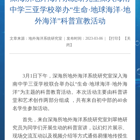
中学三亚学校举办“生命·地球海洋·地
外海洋”科普宣教活动
文章来源：地外海洋系统研究室 | 发布时间：2023-03-06 | 【
打印
】 【
关
闭
】
3月1日下午，深海所地外海洋系统研究室
深入
海
南中学三亚学校联合举办以
“生命
·
地球海洋
·
地外海
洋”为主题的科普教育活动。本次活动主要由科普讲
堂和艺术创作两部分组成
，
共有来自初中部的
40余
名学生参加活动。
首先，来自深海所
地外海洋系统研究室刘翠艳研
究员
为同学们
开展
生动的
科普宣讲，以
幻灯片展示
、
现场
交流互动
以及
视频介绍等
方式
通俗易懂地
传授
生