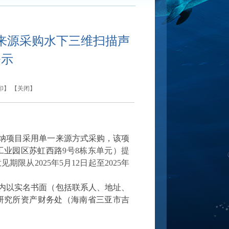
来源采购水下三维扫描声
公示
印
】 【
关闭
】
纳项目采用单一来源方式采购，该项
工业园区苏虹西路
9号8栋东单元）提
从2025年5月12日起至2025年
内以实名书面（包括联系人、地址、
研究所资产财务处（海南省三亚市吉