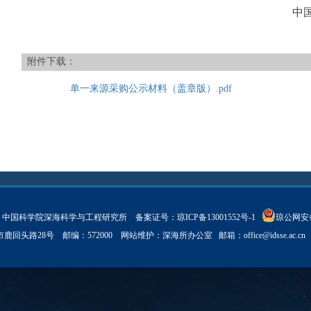
中
2025年5
附件下载：
单一来源采购公示材料（盖章版）.pdf
ght © 中国科学院深海科学与工程研究所 备案证号：
琼ICP备13001552号-1
琼公网安备 
亚市鹿回头路28号 邮编：572000 网站维护：深海所办公室 邮箱：
office@idsse.ac.cn