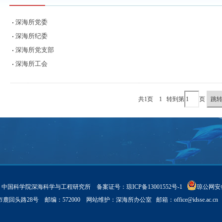
深海所党委
深海所纪委
深海所党支部
深海所工会
共1页
1
转到第
页
ght © 中国科学院深海科学与工程研究所 备案证号：
琼ICP备13001552号-1
琼公网安备 
亚市鹿回头路28号 邮编：572000 网站维护：深海所办公室 邮箱：
office@idsse.ac.cn