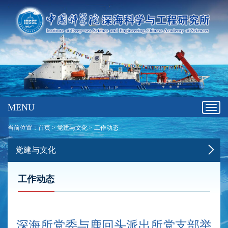
MENU
Toggl
navig
当前位置：
首页
>
党建与文化
>
工作动态
党建与文化
工作动态
深海所党委与鹿回头派出所党支部举