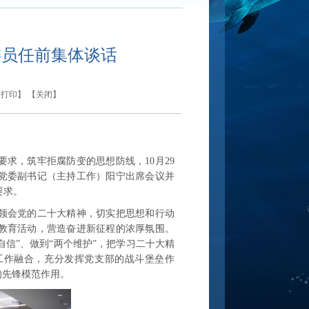
委员任前集体谈话
【
打印
】 【
关闭
】
，筑牢拒腐防变的思想防线，10月29
党委副书记（主持工作）阳宁出席会议并
要求。
会党的二十大精神，切实把思想和行动
教育活动，营造奋进新征程的浓厚氛围。
自信”、做到“两个维护”，把学习二十大精
工作融合，充分发挥党支部的战斗堡垒作
的先锋模范作用。