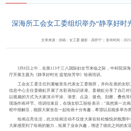
深海所工会女工委组织举办“静享好时光
文章来源：供稿：女工委 摄影：高怀宁 | 发布时间：2023-03
3月
8
日上午，在第1
13
个三八国际妇女节来临之际，中科院深海
厅
开展
主题为《静享好时光 提笔绘芳华
》绘画培训。
工会女工委主任刘素敏
首先
代表女工委致辞，
并
向在座的女职
信息中心主任姜晓虹
开展了
水彩画知识讲座。姜晓虹分享了自己
对
以
视频
的
方式为大家
演示平涂、渐变、点染、接色、刮擦、叠色等
现场作画
环节。培训结束后，在场女职工纷纷表示：“虽然第一次
程中很解压，能跟大家坐在一起绘画十分有趣，希望以后能多举办类
绘画点亮生活，此次绘画活动不仅使大家在轻松愉悦的氛围中
大家感受到了绘画的魅力，拓展了业余兴趣，增进了彼此之间的友