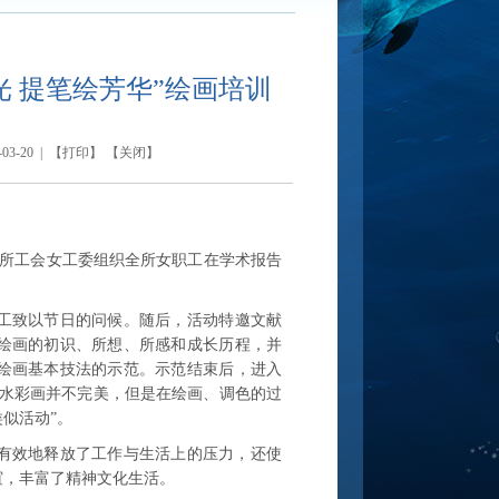
 提笔绘芳华”绘画培训
-20 | 【
打印
】 【
关闭
】
所工会女工委组织
全所女
职工在
学术报告
工致以节日的问候。
随后
，
活动特邀
文献
绘画的初识、所想、所感和成长历程
，并
绘画基本技法的示范。示范结束后，
进入
画水彩画并不完美，但是在绘画、调色的过
似活动”。
有效地释放了工作与生活上的压力，还使
谊，丰富了精神文化生活。