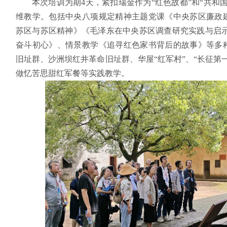
本次培训为期4天，紧扣瑞金作为“红色故都”和“共和
维教学。包括中央八项规定精神主题党课《中央苏区廉政
苏区与苏区精神》《毛泽东在中央苏区调查研究实践与启示
奋斗初心》、情景教学《追寻红色家书背后的故事》等多
旧址群、沙洲坝红井革命旧址群、华屋“红军村”、“长征第
做忆苦思甜红军餐等实践教学。