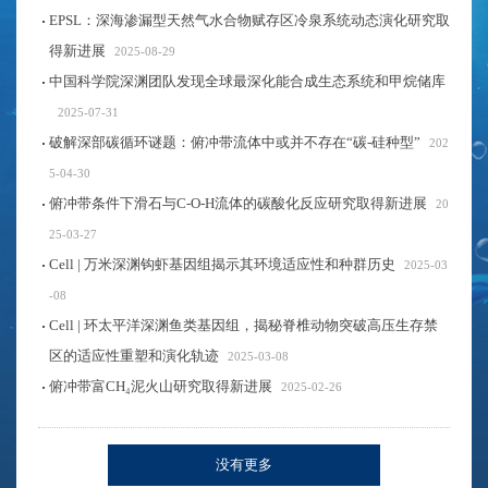
EPSL：深海渗漏型天然气水合物赋存区冷泉系统动态演化研究取
得新进展
2025-08-29
中国科学院深渊团队发现全球最深化能合成生态系统和甲烷储库
2025-07-31
破解深部碳循环谜题：俯冲带流体中或并不存在“碳-硅种型”
202
5-04-30
俯冲带条件下滑石与C-O-H流体的碳酸化反应研究取得新进展
20
25-03-27
Cell | 万米深渊钩虾基因组揭示其环境适应性和种群历史
2025-03
-08
Cell | 环太平洋深渊鱼类基因组，揭秘脊椎动物突破高压生存禁
区的适应性重塑和演化轨迹
2025-03-08
俯冲带富CH₄泥火山研究取得新进展
2025-02-26
没有更多