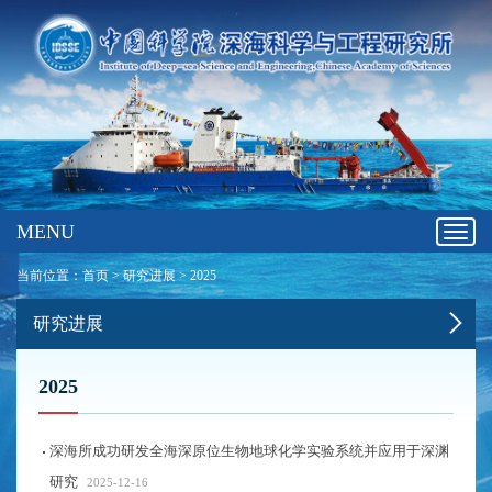
MENU
Toggl
navig
当前位置：
首页
>
研究进展
>
2025
研究进展
2025
深海所成功研发全海深原位生物地球化学实验系统并应用于深渊
研究
2025-12-16